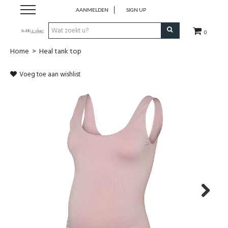
AANMELDEN
SIGN UP
0
Home
>
Heal tank top
Webshop
Voeg toe aan wishlist
New
Sales
Maternity
Womenswear
Gift Card
Next
Winkel