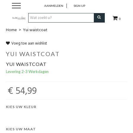
AANMELDEN
SIGN UP
0
Home
>
Yui waistcoat
Webshop
Voeg toe aan wishlist
New
YUI WAISTCOAT
YUI WAISTCOAT
Sales
Levering 2-3 Werkdagen
Maternity
€ 54,99
Womenswear
KIES UW KLEUR
Gift Card
KIES UW MAAT
Winkel