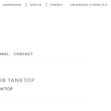
AANMELDEN
SIGN UP
CONTACT
UW MANDJE:
0
ITEMS | €
0
NKEL
CONTACT
RIB TANKTOP
NKTOP